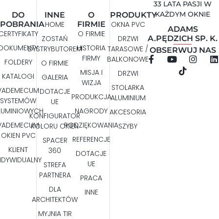
33 LATA PASJI W
KAŻDYM OKNIE
DO
INNE
O
PRODUKTY
POBRANIA
HOME
FIRMIE
OKNA PVC
ADAMS
CERTYFIKATY
O FIRMIE
A.PĘDZICH SP. K.
ZOSTAŃ
DRZWI
DOKUMENTY
HISTORIA
DYSTRYBUTOREM
TARASOWE /
OBSERWUJ NAS
FIRMY
BALKONOWE
FOLDERY
O FIRMIE
MISJA I
DRZWI
KATALOGI
GALERIA
WIZJA
STOLARKA
VADEMECUM
DOTACJE
PRODUKCJA
ALUMINIUM
SYSTEMÓW
UE
LUMINIOWYCH
NAGRODY
AKCESORIA
KONFIGURATOR
VADEMECUM
PODZIĘKOWANIA
KOLORU OKIEN
SZYBY
OKIEN PVC
REFERENCJE
SPACER
KLIENT
360
DOTACJE
NDYWIDUALNY
UE
STREFA
PARTNERA
PRACA
DLA
INNE
ARCHITEKTÓW
MYJNIA TIR