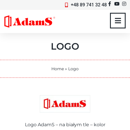
+48 89 741 32 48
LOGO
Home
»
Logo
Logo AdamS – na białym tle – kolor