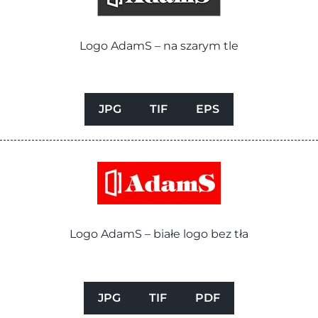
Logo AdamS – na szarym tle
JPG
TIF
EPS
Logo AdamS – białe logo bez tła
JPG
TIF
PDF