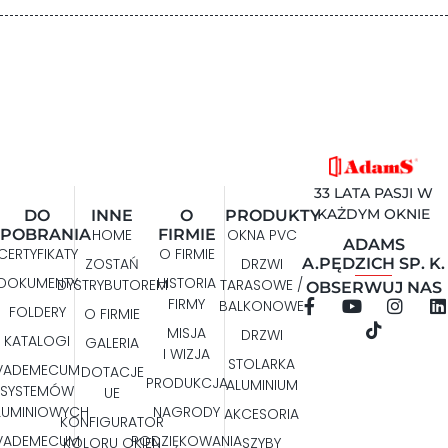
33 LATA PASJI W
KAŻDYM OKNIE
DO
INNE
O
PRODUKTY
POBRANIA
HOME
FIRMIE
OKNA PVC
ADAMS
CERTYFIKATY
O FIRMIE
A.PĘDZICH SP. K.
ZOSTAŃ
DRZWI
DOKUMENTY
HISTORIA
DYSTRYBUTOREM
TARASOWE /
OBSERWUJ NAS
FIRMY
BALKONOWE
FOLDERY
O FIRMIE
MISJA
DRZWI
KATALOGI
GALERIA
I WIZJA
STOLARKA
VADEMECUM
DOTACJE
PRODUKCJA
ALUMINIUM
SYSTEMÓW
UE
LUMINIOWYCH
NAGRODY
AKCESORIA
KONFIGURATOR
VADEMECUM
PODZIĘKOWANIA
KOLORU OKIEN
SZYBY