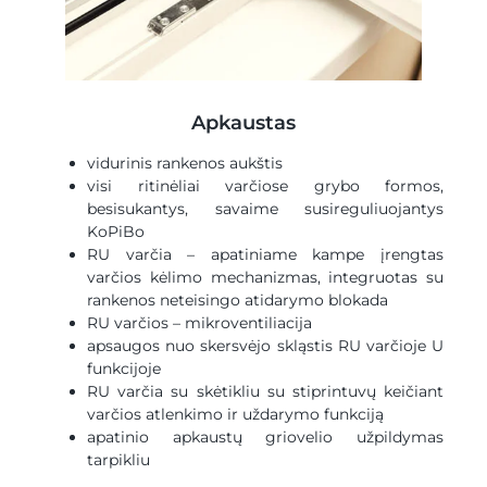
Apkaustas
vidurinis rankenos aukštis
visi ritinėliai varčiose grybo formos,
besisukantys, savaime susireguliuojantys
KoPiBo
RU varčia – apatiniame kampe įrengtas
varčios kėlimo mechanizmas, integruotas su
rankenos neteisingo atidarymo blokada
RU varčios – mikroventiliacija
apsaugos nuo skersvėjo skląstis RU varčioje U
funkcijoje
RU varčia su skėtikliu su stiprintuvų keičiant
varčios atlenkimo ir uždarymo funkciją
apatinio apkaustų griovelio užpildymas
tarpikliu