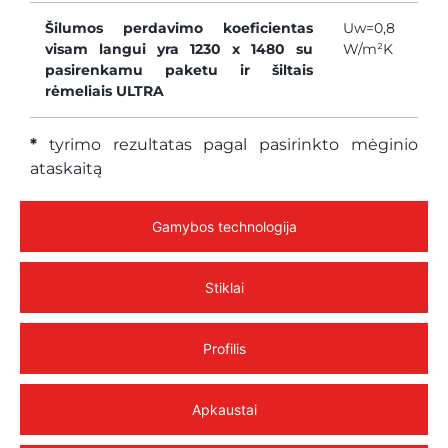
Šilumos perdavimo koeficientas
Uw=0,8
visam langui yra 1230 x 1480 su
W/m²K
pasirenkamu paketu ir šiltais
rėmeliais ULTRA
*
tyrimo rezultatas pagal pasirinkto mėginio
ataskaitą
Gamybos technologija
Stiklai
Profilis
Apkaustai