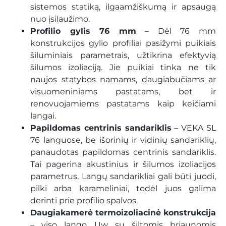
sistemos statiką, ilgaamžiškumą ir apsaugą
nuo įsilaužimo.
Profilio gylis 76 mm
– Dėl 76 mm
konstrukcijos gylio profiliai pasižymi puikiais
šiluminiais parametrais, užtikrina efektyvią
šilumos izoliaciją. Jie puikiai tinka ne tik
naujos statybos namams, daugiabučiams ar
visuomeniniams pastatams, bet ir
renovuojamiems pastatams kaip keičiami
langai.
Papildomas centrinis sandariklis
– VEKA SL
76 languose, be išorinių ir vidinių sandariklių,
panaudotas papildomas centrinis sandariklis.
Tai pagerina akustinius ir šilumos izoliacijos
parametrus. Langų sandarikliai gali būti juodi,
pilki arba karameliniai, todėl juos galima
derinti prie profilio spalvos.
Daugiakamerė termoizoliacinė konstrukcija
– viso lango Uw su šiltomis briaunomis