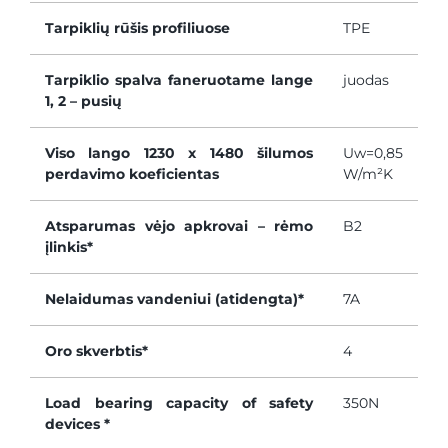
Tarpiklių rūšis profiliuose
TPE
Tarpiklio spalva faneruotame lange
juodas
1, 2 – pusių
Viso lango 1230 x 1480 šilumos
Uw=0,85
perdavimo koeficientas
W/m²K
Atsparumas vėjo apkrovai – rėmo
B2
įlinkis*
Nelaidumas vandeniui (atidengta)*
7A
Oro skverbtis*
4
Load bearing capacity of safety
350N
devices *