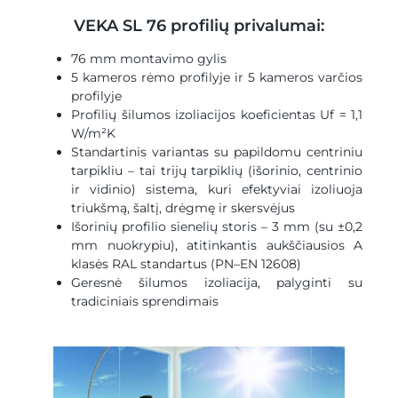
VEKA SL 76 profilių privalumai:
76 mm montavimo gylis
5 kameros rėmo profilyje ir 5 kameros varčios
profilyje
Profilių šilumos izoliacijos koeficientas Uf = 1,1
W/m²K
Standartinis variantas su papildomu centriniu
tarpikliu – tai trijų tarpiklių (išorinio, centrinio
ir vidinio) sistema, kuri efektyviai izoliuoja
triukšmą, šaltį, drėgmę ir skersvėjus
Išorinių profilio sienelių storis – 3 mm (su ±0,2
mm nuokrypiu), atitinkantis aukščiausios A
klasės RAL standartus (PN–EN 12608)
Geresnė šilumos izoliacija, palyginti su
tradiciniais sprendimais