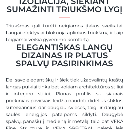
IZOLIACIJA, SIEKIANT
SUMAŽINTI TRIUKŠMO LYGĮ
Triukšmas gali turėti neigiamos įtakos sveikatai.
Langai efektyviai blokuoja aplinkos triukšmą ir taip
teigiamai veikia gyvenimo komfortą.
ELEGANTIŠKAS LANGŲ
DIZAINAS IR PLATUS
SPALVŲ PASIRINKIMAS
Dėl savo elegantiškų ir šiek tiek užapvalintų kraštų
langas puikiai tinka bet kokiam architektūros stiliui
ir interjero stiliui. Plonas profilis su siaurais
priekiniais paviršiais leidžia naudoti didelius stiklus,
suteikiančius dar daugiau šviesos, taigi ir daugiau
saulės energijos patalpoms šildyti. Daugybė
spalvų, panašių į medieną ir metalą, taip pat VEKA
Fine Structure ir VEKA SPECTRAL paletė leis