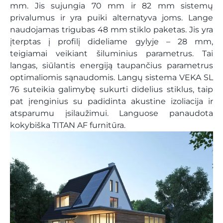
mm. Jis sujungia 70 mm ir 82 mm sistemų
privalumus ir yra puiki alternatyva joms. Lange
naudojamas trigubas 48 mm stiklo paketas. Jis yra
įterptas į profilį dideliame gylyje – 28 mm,
teigiamai veikiant šiluminius parametrus. Tai
langas, siūlantis energiją taupančius parametrus
optimaliomis sąnaudomis. Langų sistema VEKA SL
76 suteikia galimybę sukurti didelius stiklus, taip
pat įrenginius su padidinta akustine izoliacija ir
atsparumu įsilaužimui. Languose panaudota
kokybiška TITAN AF furnitūra.