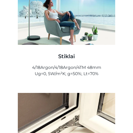
Stiklai
4/18Argon/4/18Argon/4TM 48mm
Ug=0, 5W/m²K; g=50%; Lt=70%