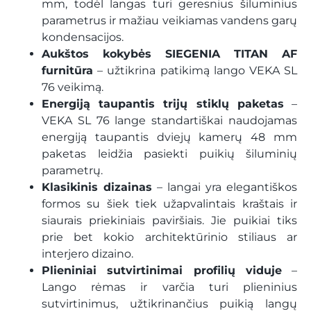
mm, todėl langas turi geresnius šiluminius
parametrus ir mažiau veikiamas vandens garų
kondensacijos.
Aukštos kokybės SIEGENIA TITAN AF
furnitūra
– užtikrina patikimą lango VEKA SL
76 veikimą.
Energiją taupantis trijų stiklų paketas
–
VEKA SL 76 lange standartiškai naudojamas
energiją taupantis dviejų kamerų 48 mm
paketas leidžia pasiekti puikių šiluminių
parametrų.
Klasikinis dizainas
– langai yra elegantiškos
formos su šiek tiek užapvalintais kraštais ir
siaurais priekiniais paviršiais. Jie puikiai tiks
prie bet kokio architektūrinio stiliaus ar
interjero dizaino.
Plieniniai sutvirtinimai profilių viduje
–
Lango rėmas ir varčia turi plieninius
sutvirtinimus, užtikrinančius puikią langų