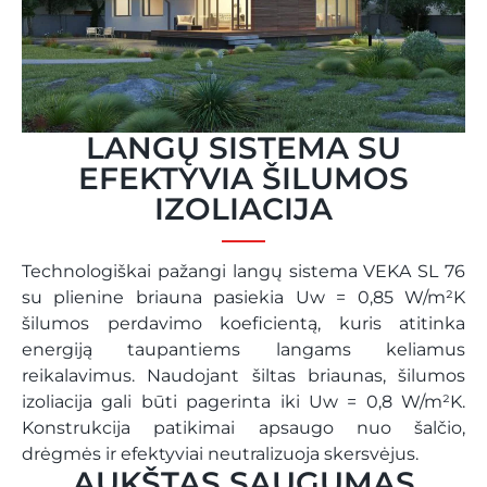
LANGŲ SISTEMA SU
EFEKTYVIA ŠILUMOS
IZOLIACIJA
Technologiškai pažangi langų sistema VEKA SL 76
su plienine briauna pasiekia Uw = 0,85 W/m²K
šilumos perdavimo koeficientą, kuris atitinka
energiją taupantiems langams keliamus
reikalavimus. Naudojant šiltas briaunas, šilumos
izoliacija gali būti pagerinta iki Uw = 0,8 W/m²K.
Konstrukcija patikimai apsaugo nuo šalčio,
drėgmės ir efektyviai neutralizuoja skersvėjus.
AUKŠTAS SAUGUMAS