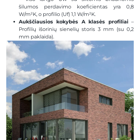
šilumos perdavimo koeficientas yra 0,8
W/m²K, o profilio (Uf) 1,1 W/m²K.
Aukščiausios kokybės A klasės profiliai
–
Profilių išorinių sienelių storis 3 mm (su 0,2
mm paklaida).