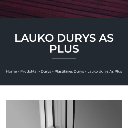
LAUKO DURYS AS
PLUS
Home
»
Produktai
»
Durys
»
Plastikinės Durys
»
Lauko durys As Plus