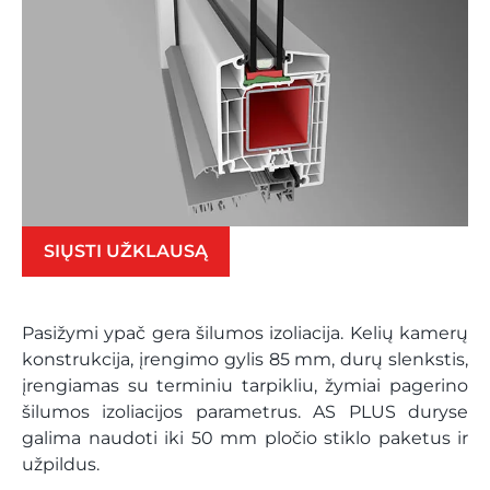
SIŲSTI UŽKLAUSĄ
Pasižymi ypač gera šilumos izoliacija. Kelių kamerų
konstrukcija, įrengimo gylis 85 mm, durų slenkstis,
įrengiamas su terminiu tarpikliu, žymiai pagerino
šilumos izoliacijos parametrus. AS PLUS duryse
galima naudoti iki 50 mm pločio stiklo paketus ir
užpildus.