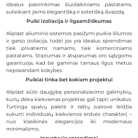
idealus pasirinkimas šiuolaikiniams pastatams,
suteikiant jiems elegantišką ir estetišką išvaizdą.
Puiki izoliacija ir ilgaamžiškumas
Aliplast aliuminio sistemos pasižymi puikia šilumos
ir garso izoliacija, todėl jos yra idealus sprendimas
tiek privatiems namams, tiek komerciniams
pastatams. Stiprumas ir atsparumas oro sąlygoms
garantuoja, kad šie gaminiai tarnaus ilgus metus
neprarandant kokybės.
Puikiai tinka bet kokiam projektui
Aliplast siūlo daugybę personalizavimo galimybių,
kurių dėka kiekvienas projektas gali tapti unikalus.
Turtinga spalvų paletė ir raštų įvairovė leidžia
sukurti individualų kiekvienos erdvės charakterį –
nuo ​​klasikinės elegancijos iki modernaus
minimalizmo.