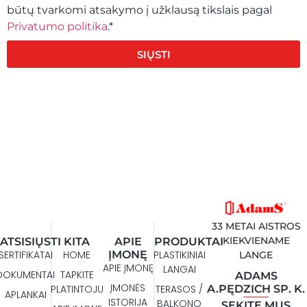
būtų tvarkomi atsakymo į užklausą tikslais pagal
Privatumo politika
.*
SIŲSTI
33 METAI AISTROS
KIEKVIENAME
ATSISIŲSTI
KITA
APIE
PRODUKTAI
SERTIFIKATAI
HOME
ĮMONĘ
PLASTIKINIAI
LANGE
APIE ĮMONĘ
LANGAI
DOKUMENTAI
TAPKITE
ADAMS
ĮMONĖS
A.PĘDZICH SP. K.
PLATINTOJU
TERASOS /
APLANKAI
ISTORIJA
BALKONO
SEKITE MUS