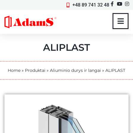
+48 89 741 32 48
ALIPLAST
Home
»
Produktai
»
Aliuminio durys ir langai
»
ALIPLAST